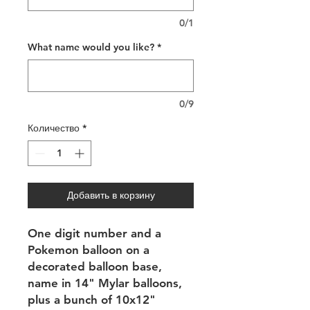
0/1
What name would you like?
*
0/9
Количество
*
Добавить в корзину
One digit number and a
Pokemon balloon on a
decorated balloon base,
name in 14" Mylar balloons,
plus a bunch of 10x12"