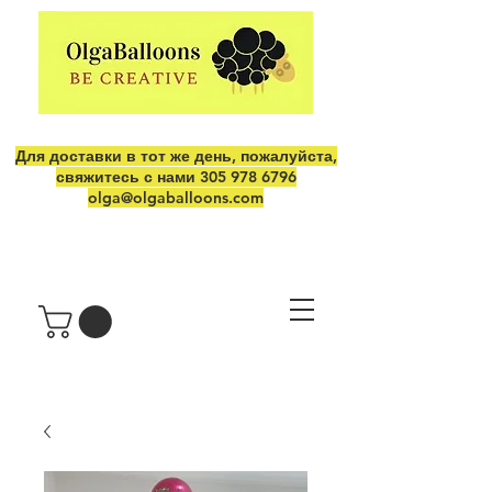
Для доставки в тот же день, пожалуйста,
свяжитесь с нами
305 978 6796
olga@olgaballoons.com