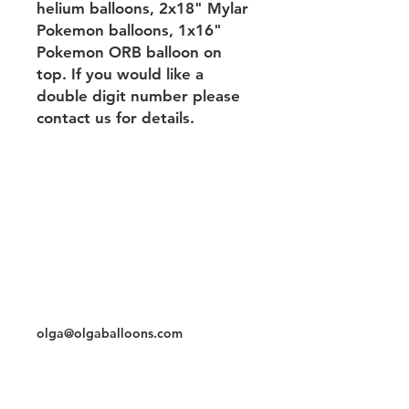
helium balloons, 2x18" Mylar
Pokemon balloons, 1x16"
Pokemon ORB balloon on
top. If you would like a
double digit number please
contact us for details.
Возврат & Обмен & Поведение шаров
Условия & Политика
конфиденциальности &
Методы оплаты
Контакты
Телефон/whatsapp
3059786796
olga@olgaballoons.com
Чат