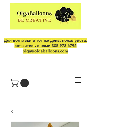
Для доставки в тот же день, пожалуйста,
свяжитесь с нами
305 978 6796
olga@olgaballoons.com