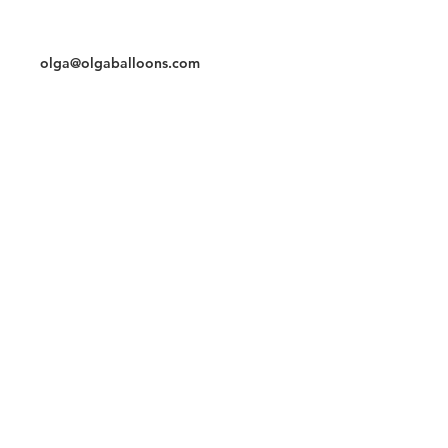
Контакты
Телефон/whatsapp
3059786796
olga@olgaballoons.com
Чат
Instagram
Подпишитесь на нашу рассылку и
получайте специальные
предложения и новинки
Подписаться