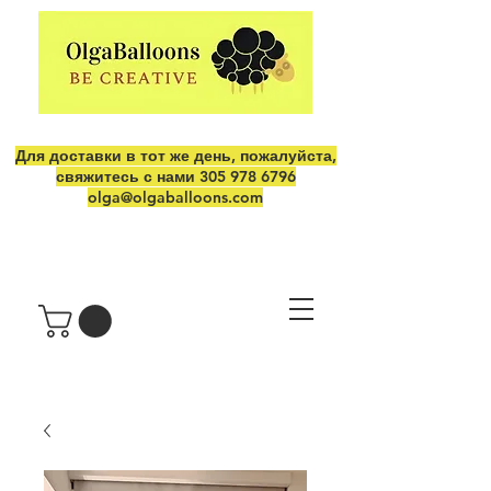
Для доставки в тот же день, пожалуйста,
свяжитесь с нами
305 978 6796
olga@olgaballoons.com