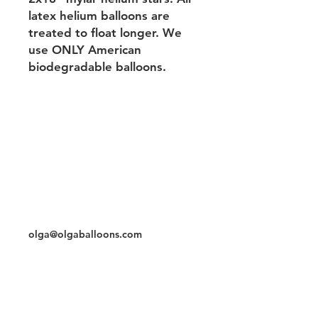
latex helium balloons are
treated to float longer. We
use ONLY American
biodegradable balloons.
Возврат & Обмен & Поведение шаров
Условия & Политика
конфиденциальности &
Методы оплаты
Контакты
Телефон/whatsapp
3059786796
olga@olgaballoons.com
Чат
Instagram